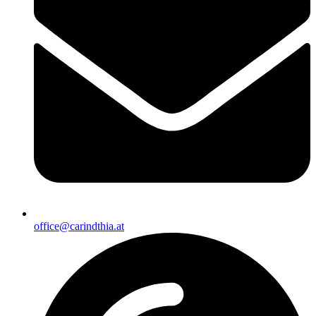
office@carindthia.at