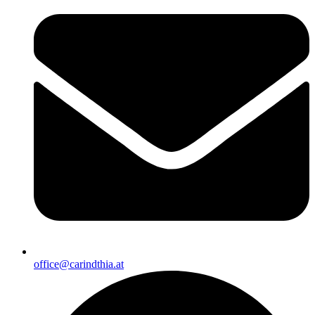
office@carindthia.at