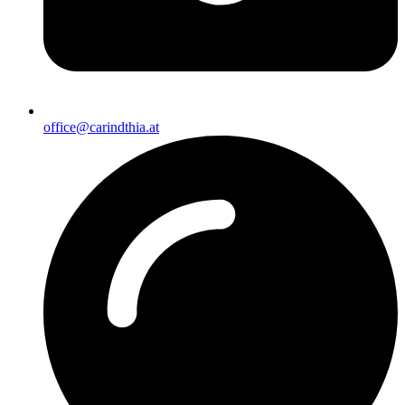
office@carindthia.at