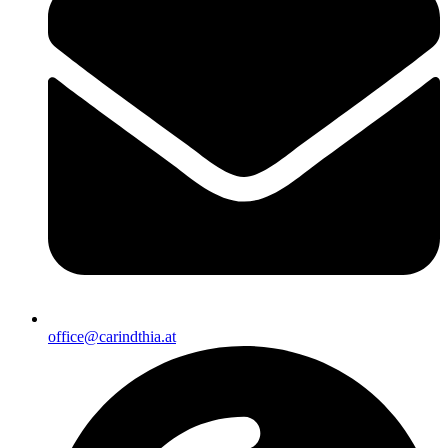
office@carindthia.at