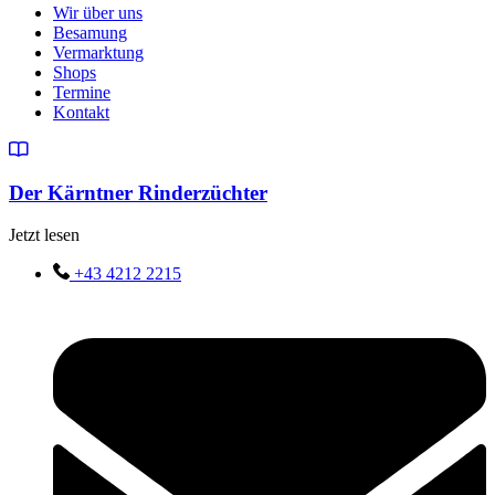
Wir über uns
Besamung
Vermarktung
Shops
Termine
Kontakt
Der Kärntner Rinderzüchter
Jetzt lesen
+43 4212 2215