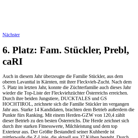
Nächster
6. Platz: Fam. Stückler, Prebl,
caRI
Auch in diesem Jahr überzeugte die Familie Stückler, aus dem
oberen Lavanttal in Kärnten, mit ihrer Fleckvieh-Zucht. Nach dem
5. Platz im letzten Jahr, konnte die Züchterfamilie auch dieses Jahr
wieder die Top-Liste der Fleckviehzüchter Österreichs erreichen.
Durch ihre beiden Jungstiere, DUCKTALES und GS
HOCHTIROL, zeichnete sich die Familie Stückler im vergangen
Jahr aus. Starke 14 Kandidaten, brachten dem Betrieb außerdem die
Punkte fürs Ranking. Mit einem Herden-GZW von 120,4 zählt
dieser Betrieb zu den besten Österreichs. Die Herde zeichnet sich
durch ihre starken Fitnesswerte, Milchleistung und dem top
Exterieur aus. Der Größte Bestandteil seiner Kuhherde ist
mittlerweile die Z-Linie, die aktuell aus 37 Kühen besteht. Durch