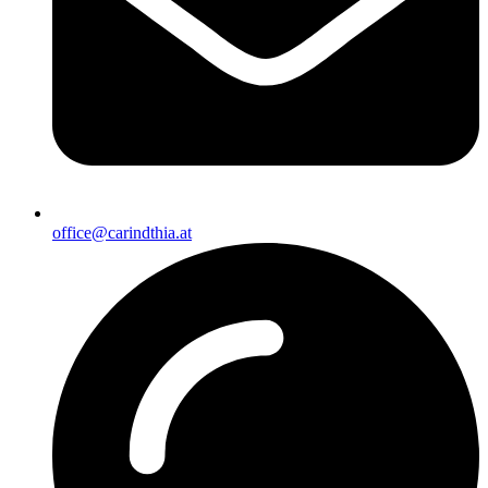
office@carindthia.at