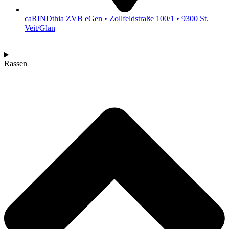
caRINDthia ZVB eGen • Zollfeldstraße 100/1 • 9300 St.
Veit/Glan
Rassen