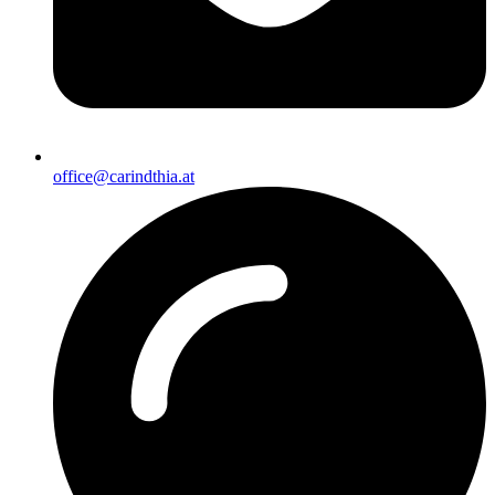
office@carindthia.at