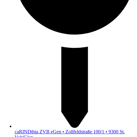
caRINDthia ZVB eGen • Zollfeldstraße 100/1 • 9300 St.