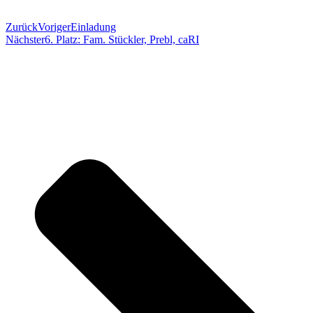
Zurück
Voriger
Einladung
Nächster
6. Platz: Fam. Stückler, Prebl, caRI