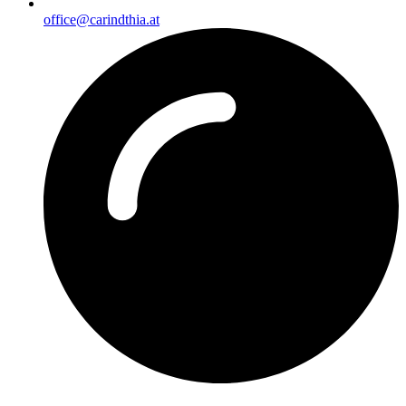
office@carindthia.at