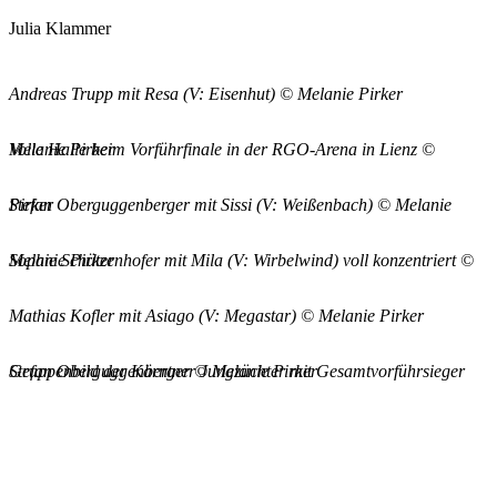
Julia Klammer
Andreas Trupp mit Resa (V: Eisenhut) © Melanie Pirker
Volle Halle beim Vorführfinale in der RGO-Arena in Lienz © Melanie Pirker
Stefan Oberguggenberger mit Sissi (V: Weißenbach) © Melanie Pirker
Sophie Schützenhofer mit Mila (V: Wirbelwind) voll konzentriert © Melanie Pirker
Mathias Kofler mit Asiago (V: Megastar) © Melanie Pirker
Gruppenbild der Kärntner Jungzüchter mit Gesamtvorführsieger Stefan Oberguggenberger © Melanie Pirker