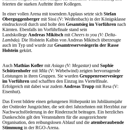
feierten die starken Auftritte ihrer Kollegen.
In einer vollen Arena mit tosendem Applaus setzte sich
Stefan
Oberguggenberger
mit Sissi (V: Weißenbach) in der Königsklasse
eindrucksvoll durch und holte den
Gesamtsieg im Vorführen
nach
Kärnten. Ebenfalls im Vorführfinale stand sein
Landskollege
Andreas Mikitsch
mit
Cheers to you (V: Delta-
Lambda)
.
Die Holstein Kalbin von Andreas Mikitsch überzeugte
auch im Typ und wurde zur
Gesamtreservesiegerin der Rasse
Holstein
gekürt.
Auch
Mathias Kofler
mit
Asiago (V: Megastar)
und
Sophie
Schützenhofer
mit
Mila
(V: Wirbelwind) zeigten hervorragende
Leistungen in ihren Gruppen. Sie wurden
Gruppenreservesieger
im Vorführen
und schafften den Einzug ins Viertelfinale.
Erfolgreich mit dabei war zudem
Andreas Trupp
mit Resa (V:
Eisenhut).
Das Event bildete einen gelungenen Höhepunkt im Jubiläumsjahr
der Osttiroler Jungzüchter, die seit drei Jahrzehnten mit Herzblut zur
Nachwuchsförderung in der Rinderzucht beitragen. Ein herzliches
Dankeschön gilt den Veranstaltern für die ausgezeichnete
Organisation, den reibungslosen Ablauf und die
atemberaubende
Stimmung
in der RGO-Arena.