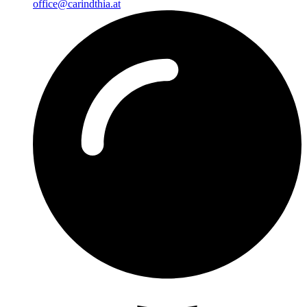
office@carindthia.at