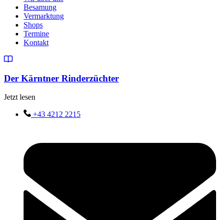
Besamung
Vermarktung
Shops
Termine
Kontakt
Der Kärntner Rinderzüchter
Jetzt lesen
+43 4212 2215