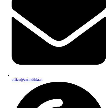
office@carindthia.at