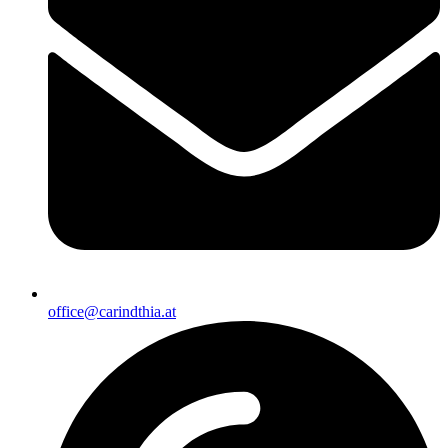
office@carindthia.at