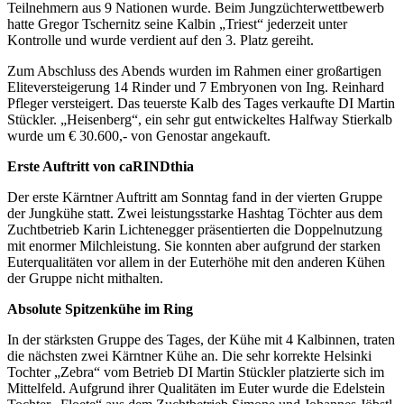
Teilnehmern aus 9 Nationen wurde. Beim Jungzüchterwettbewerb
hatte Gregor Tschernitz seine Kalbin „Triest“ jederzeit unter
Kontrolle und wurde verdient auf den 3. Platz gereiht.
Zum Abschluss des Abends wurden im Rahmen einer großartigen
Eliteversteigerung 14 Rinder und 7 Embryonen von Ing. Reinhard
Pfleger versteigert. Das teuerste Kalb des Tages verkaufte DI Martin
Stückler. „Heisenberg“, ein sehr gut entwickeltes Halfway Stierkalb
wurde um € 30.600,- von Genostar angekauft.
Erste Auftritt von caRINDthia
Der erste Kärntner Auftritt am Sonntag fand in der vierten Gruppe
der Jungkühe statt. Zwei leistungsstarke Hashtag Töchter aus dem
Zuchtbetrieb Karin Lichtenegger präsentierten die Doppelnutzung
mit enormer Milchleistung. Sie konnten aber aufgrund der starken
Euterqualitäten vor allem in der Euterhöhe mit den anderen Kühen
der Gruppe nicht mithalten.
Absolute Spitzenkühe im Ring
In der stärksten Gruppe des Tages, der Kühe mit 4 Kalbinnen, traten
die nächsten zwei Kärntner Kühe an. Die sehr korrekte Helsinki
Tochter „Zebra“ vom Betrieb DI Martin Stückler platzierte sich im
Mittelfeld. Aufgrund ihrer Qualitäten im Euter wurde die Edelstein