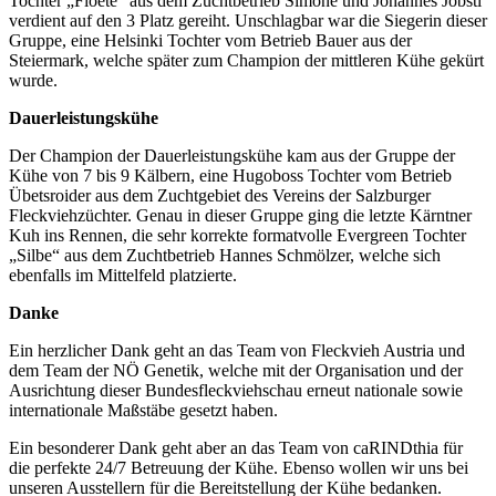
Tochter „Floete“ aus dem Zuchtbetrieb Simone und Johannes Jöbstl
verdient auf den 3 Platz gereiht. Unschlagbar war die Siegerin dieser
Gruppe, eine Helsinki Tochter vom Betrieb Bauer aus der
Steiermark, welche später zum Champion der mittleren Kühe gekürt
wurde.
Dauerleistungskühe
Der Champion der Dauerleistungskühe kam aus der Gruppe der
Kühe von 7 bis 9 Kälbern, eine Hugoboss Tochter vom Betrieb
Übetsroider aus dem Zuchtgebiet des Vereins der Salzburger
Fleckviehzüchter. Genau in dieser Gruppe ging die letzte Kärntner
Kuh ins Rennen, die sehr korrekte formatvolle Evergreen Tochter
„Silbe“ aus dem Zuchtbetrieb Hannes Schmölzer, welche sich
ebenfalls im Mittelfeld platzierte.
Danke
Ein herzlicher Dank geht an das Team von Fleckvieh Austria und
dem Team der NÖ Genetik, welche mit der Organisation und der
Ausrichtung dieser Bundesfleckviehschau erneut nationale sowie
internationale Maßstäbe gesetzt haben.
Ein besonderer Dank geht aber an das Team von caRINDthia für
die perfekte 24/7 Betreuung der Kühe. Ebenso wollen wir uns bei
unseren Ausstellern für die Bereitstellung der Kühe bedanken.