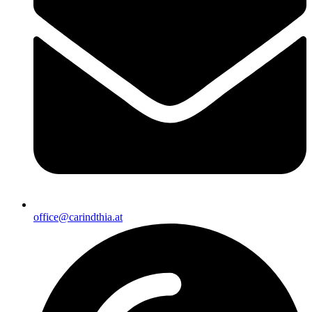
office@carindthia.at