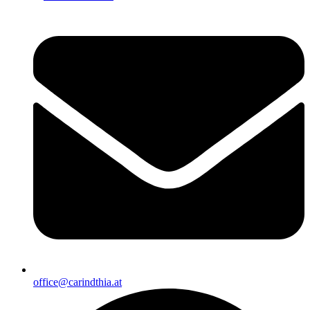
office@carindthia.at