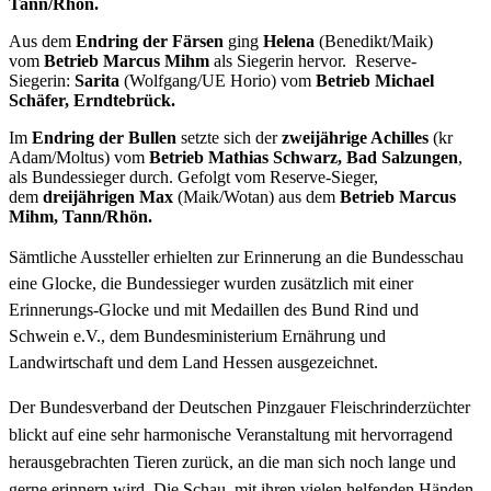
Tann/Rhön.
Aus dem
Endring der Färsen
ging
Helena
(Benedikt/Maik)
vom
Betrieb Marcus Mihm
als Siegerin hervor. Reserve-
Siegerin:
Sarita
(Wolfgang/UE Horio) vom
Betrieb Michael
Schäfer, Erndtebrück.
Im
Endring der Bullen
setzte sich der
zweijährige Achilles
(kr
Adam/Moltus) vom
Betrieb Mathias Schwarz, Bad Salzungen
,
als Bundessieger durch. Gefolgt vom Reserve-Sieger,
dem
dreijährigen Max
(Maik/Wotan) aus dem
Betrieb Marcus
Mihm, Tann/Rhön.
Sämtliche Aussteller erhielten zur Erinnerung an die Bundesschau
eine Glocke, die Bundessieger wurden zusätzlich mit einer
Erinnerungs-Glocke und mit Medaillen des Bund Rind und
Schwein e.V., dem Bundesministerium Ernährung und
Landwirtschaft und dem Land Hessen ausgezeichnet.
Der Bundesverband der Deutschen Pinzgauer Fleischrinderzüchter
blickt auf eine sehr harmonische Veranstaltung mit hervorragend
herausgebrachten Tieren zurück, an die man sich noch lange und
gerne erinnern wird. Die Schau, mit ihren vielen helfenden Händen,