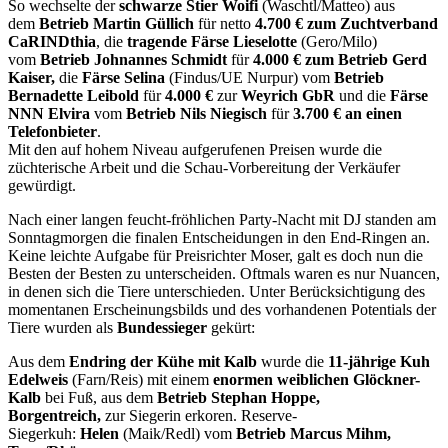
So wechselte der
schwarze Stier Woifi
(Waschtl/Matteo) aus
dem
Betrieb Martin Güllich
für netto
4.700 € zum Zuchtverband
CaRINDthia
, die
tragende Färse Lieselotte
(Gero/Milo)
vom
Betrieb Johnannes Schmidt
für
4.000 € zum Betrieb Gerd
Kaiser,
die
Färse Selina
(Findus/UE Nurpur) vom
Betrieb
Bernadette Leibold
für
4.000 €
zur
Weyrich GbR
und die
Färse
NNN Elvira
vom
Betrieb Nils Niegisch
für
3.700 € an einen
Telefonbieter
.
Mit den auf hohem Niveau aufgerufenen Preisen wurde die
züchterische Arbeit und die Schau-Vorbereitung der Verkäufer
gewürdigt.
Nach einer langen feucht-fröhlichen Party-Nacht mit DJ standen am
Sonntagmorgen die finalen Entscheidungen in den End-Ringen an.
Keine leichte Aufgabe für Preisrichter Moser, galt es doch nun die
Besten der Besten zu unterscheiden. Oftmals waren es nur Nuancen,
in denen sich die Tiere unterschieden. Unter Berücksichtigung des
momentanen Erscheinungsbilds und des vorhandenen Potentials der
Tiere wurden als
Bundessieger
gekürt:
Aus dem
Endring der
Kühe mit Kalb
wurde die
11-jährige Kuh
Edelweis
(Farn/Reis) mit einem
enormen weiblichen Glöckner-
Kalb
bei Fuß, aus dem
Betrieb Stephan Hoppe,
Borgentreich,
zur Siegerin erkoren. Reserve-
Siegerkuh:
Helen
(Maik/Redl) vom
Betrieb Marcus Mihm,