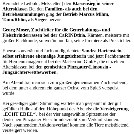
Bernadette Leibold, Meßstetten) den
Klassensieg in seiner
Altersklasse.
Bei den
Familien- als auch bei den
Betriebssammlungen
ging der
Betrieb Marcus Mihm,
Tann/Rhön, als Sieger
hervor.
Georg Moser, Zuchtleiter für die Generhaltungs- und
Fleischrinderrassen bei der CaRINDthia,
Kärnten, meisterte mit
großer Fachkunde, souverän und fair, seine Premiere als Preisrichter.
Ebenso souverän und fachkundig richtete
Sandra Hartenstein,
selbst erfahrene ehemalige Jungzüchterin
und jetzt Fachberaterin
für Herdenmanagement bei der Masterrind GmbH, die einzelnen
Altersklassen bei den
gemischten Pinzgauer/Limousin -
Jungzüchterwettbewerben
.
Am Abend traf man sich zum großen gemeinsamen Züchterabend,
bei dem unter anderem ein ganzer Ochse vom Spieß verspeist
wurde.
Bei geselliger guter Stimmung wartete man gespannt in der gut
gefüllten Halle auf den Höhepunkt des Abends: die
Versteigerung
„ECHT EDEL“,
bei der
v
ier ausgewählte Spitzentiere der
deutschen Pinzgauer Fleischrinderzucht zum Verkauf standen.
Nach spannendem Auktionsverlauf konnten alle Tiere meistbietend
versteigert werden.