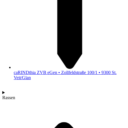
caRINDthia ZVB eGen • Zollfeldstraße 100/1 • 9300 St.
Veit/Glan
Rassen