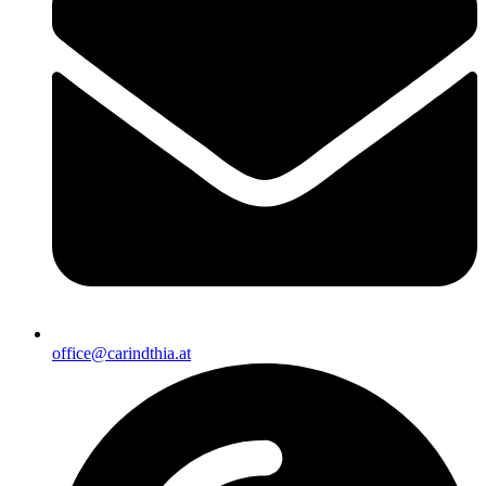
office@carindthia.at