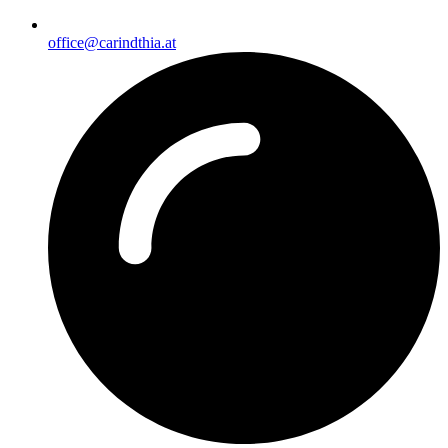
office@carindthia.at