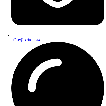
office@carindthia.at