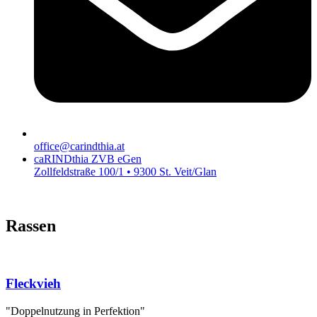
office@carindthia.at
caRINDthia ZVB eGen
Zollfeldstraße 100/1 • 9300 St. Veit/Glan
Rassen
Fleckvieh
"Doppelnutzung in Perfektion"