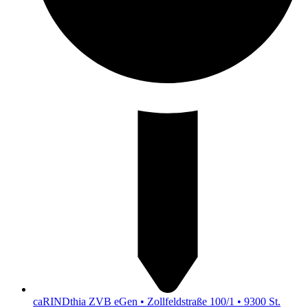
caRINDthia ZVB eGen • Zollfeldstraße 100/1 • 9300 St.