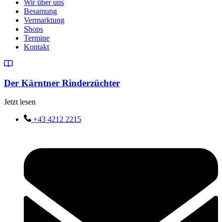
Wir über uns
Besamung
Vermarktung
Shops
Termine
Kontakt
Der Kärntner Rinderzüchter
Jetzt lesen
+43 4212 2215